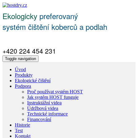
Ekologicky
preferovaný
systém čištění koberců a podlah
+420 224 454 231
Toggle navigation
Úvod
Produkty
Ekologické čištění
Podpora
Proč používat systém HOST
Jak systém HOST funguje
Instruktážní videa
Údržbová videa
Technické informace
Financování
Historie
Test
Kontakt