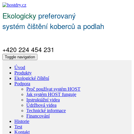
Ekologicky
preferovaný
systém čištění koberců a podlah
+420 224 454 231
Toggle navigation
Úvod
Produkty
Ekologické čištění
Podpora
Proč používat systém HOST
Jak systém HOST funguje
Instruktážní videa
Údržbová videa
Technické informace
Financování
Historie
Test
Kontakt