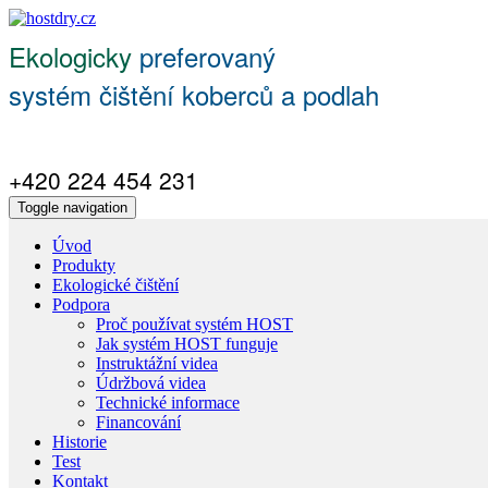
Ekologicky
preferovaný
systém čištění koberců a podlah
+420 224 454 231
Toggle navigation
Úvod
Produkty
Ekologické čištění
Podpora
Proč používat systém HOST
Jak systém HOST funguje
Instruktážní videa
Údržbová videa
Technické informace
Financování
Historie
Test
Kontakt